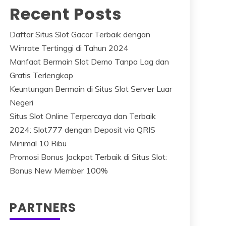
Recent Posts
Daftar Situs Slot Gacor Terbaik dengan
Winrate Tertinggi di Tahun 2024
Manfaat Bermain Slot Demo Tanpa Lag dan
Gratis Terlengkap
Keuntungan Bermain di Situs Slot Server Luar
Negeri
Situs Slot Online Terpercaya dan Terbaik
2024: Slot777 dengan Deposit via QRIS
Minimal 10 Ribu
Promosi Bonus Jackpot Terbaik di Situs Slot:
Bonus New Member 100%
PARTNERS